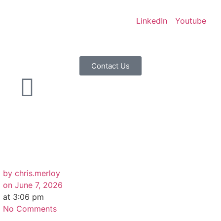
LinkedIn
Youtube
Contact Us
by
chris.merloy
on
June 7, 2026
at
3:06 pm
No Comments