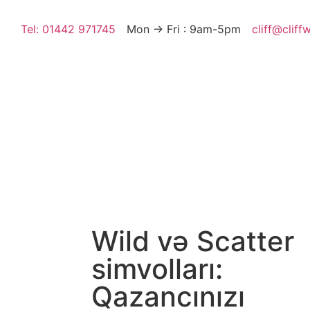
Tel: 01442 971745
Mon → Fri : 9am-5pm
cliff@clif
Wild və Scatter
simvolları:
Qazancınızı