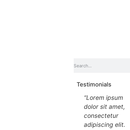
Testimonials
“Lorem ipsum
dolor sit amet,
consectetur
adipiscing elit.