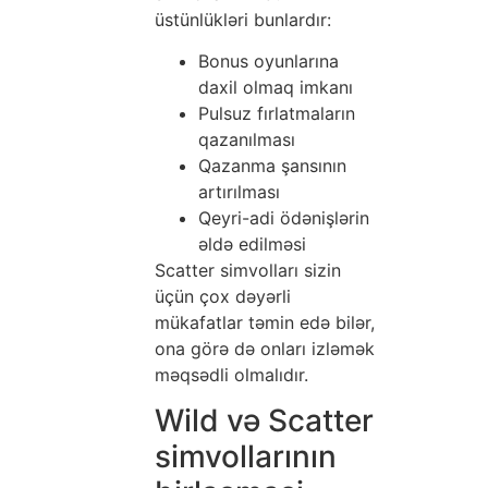
üstünlükləri bunlardır:
Bonus oyunlarına
daxil olmaq imkanı
Pulsuz fırlatmaların
qazanılması
Qazanma şansının
artırılması
Qeyri-adi ödənişlərin
əldə edilməsi
Scatter simvolları sizin
üçün çox dəyərli
mükafatlar təmin edə bilər,
ona görə də onları izləmək
məqsədli olmalıdır.
Wild və Scatter
simvollarının