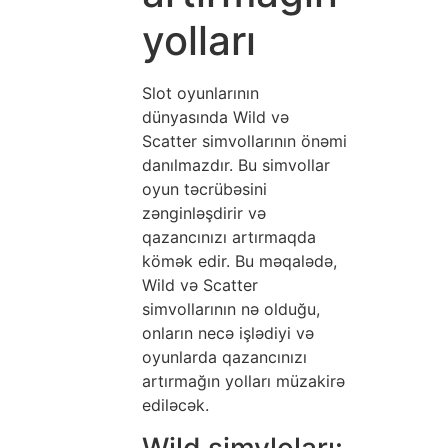
yolları
Slot oyunlarının
dünyasında Wild və
Scatter simvollarının önəmi
danılmazdır. Bu simvollar
oyun təcrübəsini
zənginləşdirir və
qazancınızı artırmaqda
kömək edir. Bu məqalədə,
Wild və Scatter
simvollarının nə olduğu,
onların necə işlədiyi və
oyunlarda qazancınızı
artırmağın yolları müzakirə
ediləcək.
Wild simvloları: