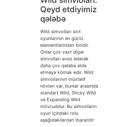
Qeyd etdiyimiz
qələbə
Wild simvolları slot
oyunlarının ən güclü
elementlərindən biridir.
Onlar çox vaxt digər
simvolları əvəz edərək
daha çox qələbə əldə
etməyə kömək edir. Wild
simvollarının müxtəlif
növləri var, bunlar arasında
standart Wild, Sticky Wild
və Expanding Wild
mövcuddur. Bu simvolların
oyun içindəki rolu
aşağıdakılardan ibarətdir: