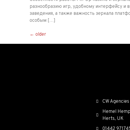
разнообразию игр, удобному интерфейсу и в
заведения, а также важность зеркала платфо
особым […]
←
older
CW Agencies
Hemel Hemp
Herts, UK
01442 97174