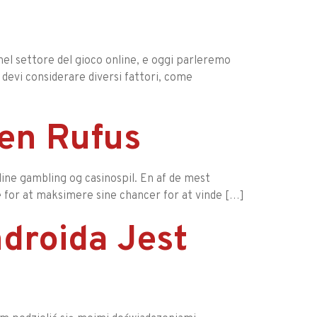
nel settore del gioco online, e oggi parleremo
 devi considerare diversi fattori, come
den Rufus
line gambling og casinospil. En af de mest
e for at maksimere sine chancer for at vinde […]
droida Jest