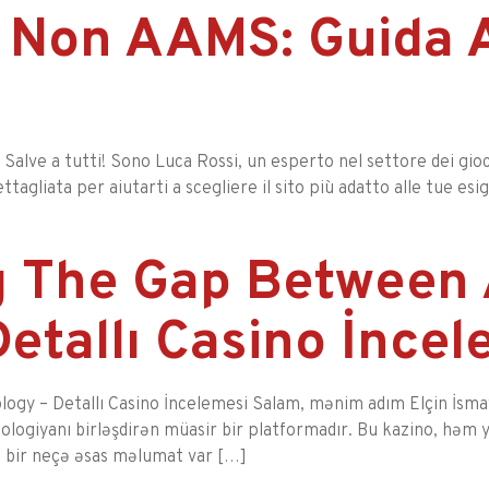
o Non AAMS: Guida A
Salve a tutti! Sono Luca Rossi, un esperto nel settore dei gioc
tagliata per aiutarti a scegliere il sito più adatto alle tue e
ng The Gap Between
etallı Casino İncel
ogy – Detallı Casino İncelemesi Salam, mənim adım Elçin İsmayı
logiyanı birləşdirən müasir bir platformadır. Bu kazino, həm y
uğu bir neçə əsas məlumat var […]