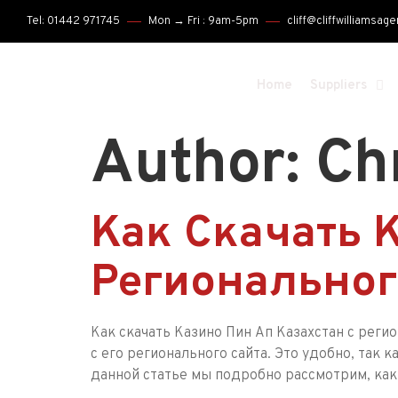
Tel: 01442 971745
Mon → Fri : 9am-5pm
cliff@cliffwilliamsag
Home
Suppliers
Author:
Ch
Как Скачать 
Региональног
Как скачать Казино Пин Ап Казахстан с рег
с его регионального сайта. Это удобно, так
данной статье мы подробно рассмотрим, как