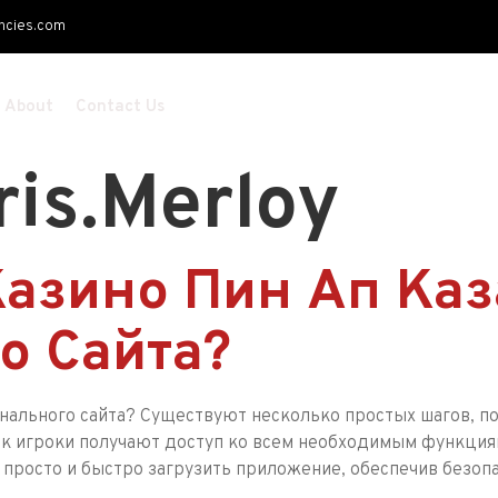
encies.com
About
Contact Us
ris.merloy
Казино Пин Ап Каз
о Сайта?
ионального сайта? Существуют несколько простых шагов, п
 как игроки получают доступ ко всем необходимым функция
 просто и быстро загрузить приложение, обеспечив безо