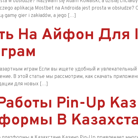
osta w obsłudze? Nazywam się Adam Kowalski, a dzisiaj chciałb
aczego aplikacja Mostbet na Androida jest prosta w obsłudze? 
ą gamę gier i zakładów, a jego […]
ть На Айфон Для I
Играм
к азартным играм Если вы ищете удобный и увлекательный
ение. В этой статье мы рассмотрим, как скачать приложени
дации для новых […]
Работы Pin-Up Каз
формы В Казахст
о платформы в Казахстане Казино Pin-Up привлекает мног