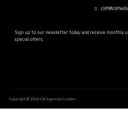
cliff@cliffwi
Sign up to our newsletter today and receive monthly 
special offers.
Copyright © 2026 CW Agencies London