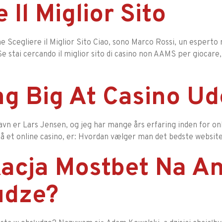
Il Miglior Sito
 Scegliere il Miglior Sito Ciao, sono Marco Rossi, un esperto 
e stai cercando il miglior sito di casino non AAMS per giocare,
ng Big At Casino U
avn er Lars Jensen, og jeg har mange års erfaring inden for on
 på et online casino, er: Hvordan vælger man det bedste websit
acja Mostbet Na An
udze?