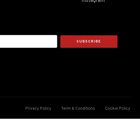
Instagram
SUBSCRIBE
Privacy Policy
Term & Conditions
Cookie Policy