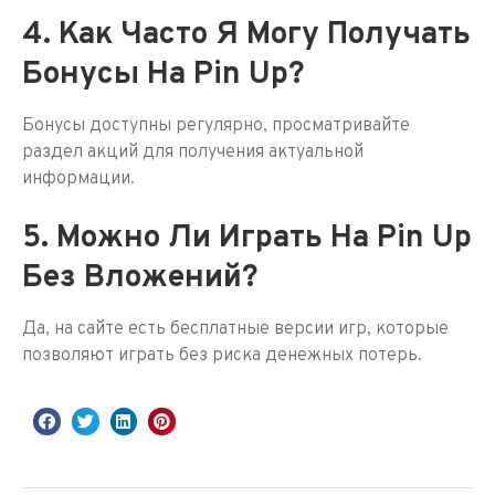
4. Как Часто Я Могу Получать
Бонусы На Pin Up?
Бонусы доступны регулярно, просматривайте
раздел акций для получения актуальной
информации.
5. Можно Ли Играть На Pin Up
Без Вложений?
Да, на сайте есть бесплатные версии игр, которые
позволяют играть без риска денежных потерь.