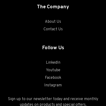
The Company
About Us
Contact Us
Follow Us
LinkedIn
Youtube
Facebook
Instagram
Sign up to our newsletter today and receive monthly
updates on products and special offers.