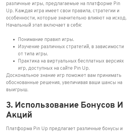
различные игры, предлагаемые на платформе Pin
Up. Каждая игра имеет свои правила, стратегии и
особенности, которые значительно влияют на исход.
Начальный этап включает в себя:
Понимание правил игры.
Изучение различных стратегий, в зависимости
от типа игры.
Практика на виртуальных бесплатных версиях
игр, доступных на сайте Pin Up.
Доскональное знание игр поможет вам принимать
обоснованные решения, увеличивая ваши шансы на
выигрыш.
3. Использование Бонусов И
Акций
Платформа Pin Up предлагает различные бонусы и