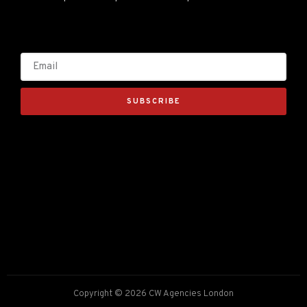
SUBSCRIBE
Copyright © 2026 CW Agencies London