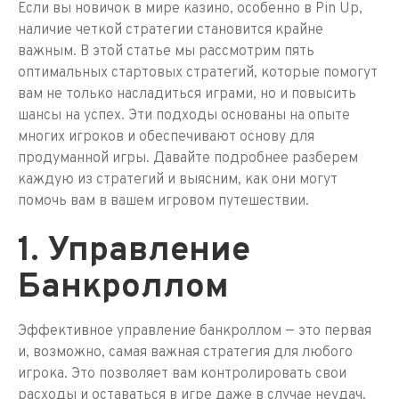
Если вы новичок в мире казино, особенно в Pin Up,
наличие четкой стратегии становится крайне
важным. В этой статье мы рассмотрим пять
оптимальных стартовых стратегий, которые помогут
вам не только насладиться играми, но и повысить
шансы на успех. Эти подходы основаны на опыте
многих игроков и обеспечивают основу для
продуманной игры. Давайте подробнее разберем
каждую из стратегий и выясним, как они могут
помочь вам в вашем игровом путешествии.
1. Управление
Банкроллом
Эффективное управление банкроллом — это первая
и, возможно, самая важная стратегия для любого
игрока. Это позволяет вам контролировать свои
расходы и оставаться в игре даже в случае неудач.