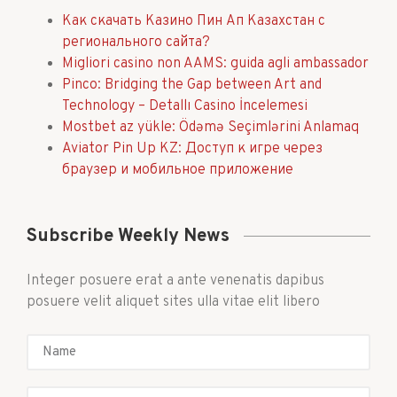
Как скачать Казино Пин Ап Казахстан с
регионального сайта?
Migliori casino non AAMS: guida agli ambassador
Pinco: Bridging the Gap between Art and
Technology – Detallı Casino İncelemesi
Mostbet az yükle: Ödəmə Seçimlərini Anlamaq
Aviator Pin Up KZ: Доступ к игре через
браузер и мобильное приложение
Subscribe Weekly News
Integer posuere erat a ante venenatis dapibus
posuere velit aliquet sites ulla vitae elit libero