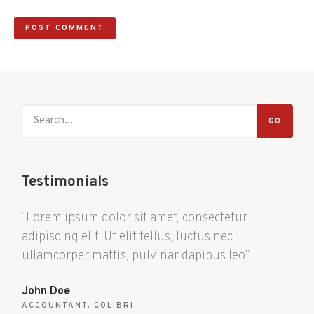
GO
Testimonials
“Lorem ipsum dolor sit amet, consectetur
“Lo
adipiscing elit. Ut elit tellus, luctus nec
adip
ullamcorper mattis, pulvinar dapibus leo”
ull
John Doe
Max
ACCOUNTANT, COLIBRI
CEO