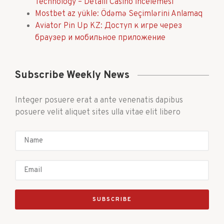
Technology – Detallı Casino İncelemesi
Mostbet az yükle: Ödəmə Seçimlərini Anlamaq
Aviator Pin Up KZ: Доступ к игре через
браузер и мобильное приложение
Subscribe Weekly News
Integer posuere erat a ante venenatis dapibus
posuere velit aliquet sites ulla vitae elit libero
SUBSCRIBE