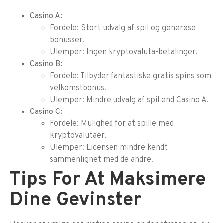
Casino A:
Fordele: Stort udvalg af spil og generøse
bonusser.
Ulemper: Ingen kryptovaluta-betalinger.
Casino B:
Fordele: Tilbyder fantastiske gratis spins som
velkomstbonus.
Ulemper: Mindre udvalg af spil end Casino A.
Casino C:
Fordele: Mulighed for at spille med
kryptovalutaer.
Ulemper: Licensen mindre kendt
sammenlignet med de andre.
Tips For At Maksimere
Dine Gevinster