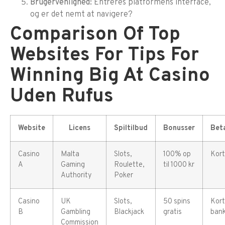
Brugervenlighed:
Entreres platformens interface,
og er det nemt at navigere?
Comparison Of Top
Websites For Tips For
Winning Big At Casino
Uden Rufus
Website
Licens
Spiltilbud
Bonusser
Bet
Casino
Malta
Slots,
100% op
Kort
A
Gaming
Roulette,
til 1000 kr
Authority
Poker
Casino
UK
Slots,
50 spins
Kort
B
Gambling
Blackjack
gratis
bank
Commission