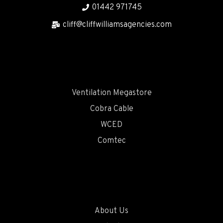
01442 971745
cliff@cliffwilliamsagencies.com
Ventilation Megastore
Cobra Cable
WCED
Comtec
About Us