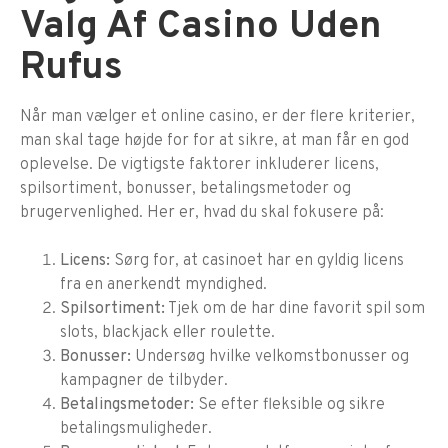
Valg Af Casino Uden
Rufus
Når man vælger et online casino, er der flere kriterier,
man skal tage højde for for at sikre, at man får en god
oplevelse. De vigtigste faktorer inkluderer licens,
spilsortiment, bonusser, betalingsmetoder og
brugervenlighed. Her er, hvad du skal fokusere på:
Licens:
Sørg for, at casinoet har en gyldig licens
fra en anerkendt myndighed.
Spilsortiment:
Tjek om de har dine favorit spil som
slots, blackjack eller roulette.
Bonusser:
Undersøg hvilke velkomstbonusser og
kampagner de tilbyder.
Betalingsmetoder:
Se efter fleksible og sikre
betalingsmuligheder.