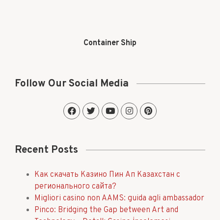
Container Ship
Follow Our Social Media
Recent Posts
Как скачать Казино Пин Ап Казахстан с
регионального сайта?
Migliori casino non AAMS: guida agli ambassador
Pinco: Bridging the Gap between Art and