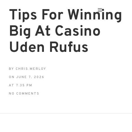
Tips For Winning
Big At Casino
Uden Rufus
BY
CHRIS.MERLOY
ON
JUNE 7, 2026
AT
7:35 PM
NO COMMENTS