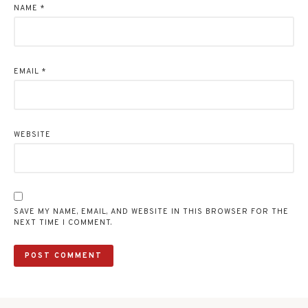
NAME
*
EMAIL
*
WEBSITE
SAVE MY NAME, EMAIL, AND WEBSITE IN THIS BROWSER FOR THE
NEXT TIME I COMMENT.