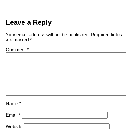
Leave a Reply
Your email address will not be published.
Required fields
are marked
*
Comment
*
Name
*
Email
*
Website