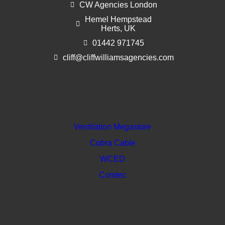
CW Agencies London
Hemel Hempstead
Herts, UK
01442 971745
cliff@cliffwilliamsagencies.com
Ventilation Megastore
Cobra Cable
WCED
Comtec