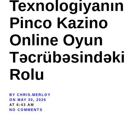
Texnologiyanın
Pinco Kazino
Online Oyun
Təcrübəsindəki
Rolu
BY
CHRIS.MERLOY
ON
MAY 30, 2026
AT
6:43 AM
NO COMMENTS