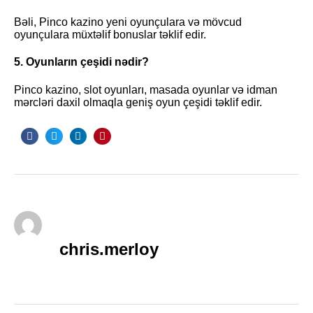
Bəli, Pinco kazino yeni oyunçulara və mövcud
oyunçulara müxtəlif bonuslar təklif edir.
5. Oyunların çeşidi nədir?
Pinco kazino, slot oyunları, masada oyunlar və idman
mərcləri daxil olmaqla geniş oyun çeşidi təklif edir.
chris.merloy