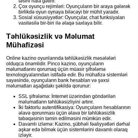
təsirli hala gətirir.
Çox oyunçu rejimləri: Oyunçuların bir araya gələrək
birlikdə oyun oynaya biləcəyi bir mühit yaradır.
Sosial xüsusiyyətlər: Oyunçular, chat funksiyaları
vasitəsilə bir-biri ilə əlaqə saxlaya bilir.
Təhlükəsizlik və Məlumat
Mühafizəsi
Online kazino oyunlarında təhlükəsizlik məsələləri
olduqca önəmlidir. Pinco kazino, oyunçuların
məlumatlarını qorumaq üçün müasir şifrələmə
texnologiyalarından istifadə edir. Bu mühafizə sistemləri
sayəsində, oyunçuların bank hesabları və şəxsi
məlumatları aşağıdakı şəkildə qorunur:
SSL şifrələmə: İnternet üzərindən göndərilən
məlumatların təhlükəsizliyini artırır.
İki faktorlu autentifikasiya: Oyunçuların hesablarının
əlavə qorunması üçün əlavə bir təhlükəsizlik
təbəqəsinin təmin edilməsini mümkün edir.
Davamlı izləmə: Kazino, şübhəli fəaliyyətləri dərhal
aşkar edə bilmək üçün sistemlərini davamlı olaraq
izləyir.