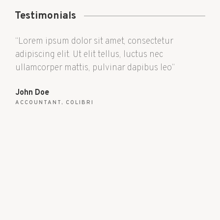
Testimonials
“Lorem ipsum dolor sit amet, consectetur
“Lo
adipiscing elit. Ut elit tellus, luctus nec
adip
ullamcorper mattis, pulvinar dapibus leo”
ull
John Doe
Max
ACCOUNTANT, COLIBRI
CEO