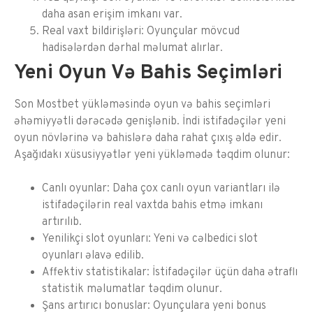
daha asan erişim imkanı var.
Real vaxt bildirişləri: Oyunçular mövcud
hadisələrdən dərhal məlumat alırlar.
Yeni Oyun Və Bahis Seçimləri
Son Mostbet yükləməsində oyun və bahis seçimləri
əhəmiyyətli dərəcədə genişlənib. İndi istifadəçilər yeni
oyun növlərinə və bahislərə daha rahat çıxış əldə edir.
Aşağıdakı xüsusiyyətlər yeni yükləmədə təqdim olunur:
Canlı oyunlar: Daha çox canlı oyun variantları ilə
istifadəçilərin real vaxtda bahis etmə imkanı
artırılıb.
Yenilikçi slot oyunları: Yeni və cəlbedici slot
oyunları əlavə edilib.
Affektiv statistikalar: İstifadəçilər üçün daha ətraflı
statistik məlumatlar təqdim olunur.
Şans artırıcı bonuslar: Oyunçulara yeni bonus