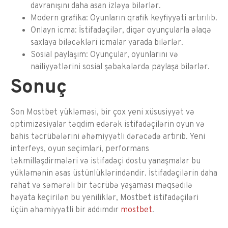
davranışını daha asan izləyə bilərlər.
Modern grafika: Oyunların qrafik keyfiyyəti artırılıb.
Onlayn icma: İstifadəçilər, digər oyunçularla əlaqə
saxlaya biləcəkləri icmalar yarada bilərlər.
Sosial paylaşım: Oyunçular, oyunlarını və
nailiyyətlərini sosial şəbəkələrdə paylaşa bilərlər.
Sonuç
Son Mostbet yükləməsi, bir çox yeni xüsusiyyət və
optimizasiyalar təqdim edərək istifadəçilərin oyun və
bahis təcrübələrini əhəmiyyətli dərəcədə artırıb. Yeni
interfeys, oyun seçimləri, performans
təkmilləşdirmələri və istifadəçi dostu yanaşmalar bu
yükləmənin əsas üstünlüklərindəndir. İstifadəçilərin daha
rahat və səmərəli bir təcrübə yaşaması məqsədilə
həyata keçirilən bu yeniliklər, Mostbet istifadəçiləri
üçün əhəmiyyətli bir addımdır
mostbet
.