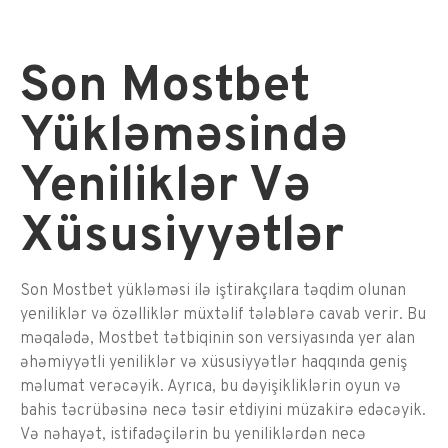
Son Mostbet
Yükləməsində
Yeniliklər Və
Xüsusiyyətlər
Son Mostbet yükləməsi ilə iştirakçılara təqdim olunan
yeniliklər və özəlliklər müxtəlif tələblərə cavab verir. Bu
məqalədə, Mostbet tətbiqinin son versiyasında yer alan
əhəmiyyətli yeniliklər və xüsusiyyətlər haqqında geniş
məlumat verəcəyik. Ayrıca, bu dəyişikliklərin oyun və
bahis təcrübəsinə necə təsir etdiyini müzakirə edəcəyik.
Və nəhayət, istifadəçilərin bu yeniliklərdən necə