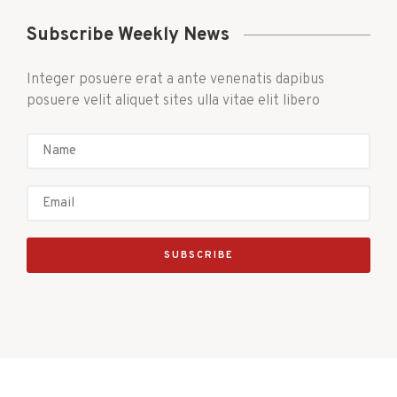
Subscribe Weekly News
Integer posuere erat a ante venenatis dapibus
posuere velit aliquet sites ulla vitae elit libero
SUBSCRIBE