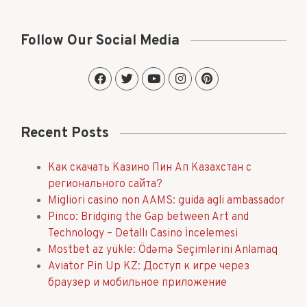
Follow Our Social Media
Recent Posts
Как скачать Казино Пин Ап Казахстан с
регионального сайта?
Migliori casino non AAMS: guida agli ambassador
Pinco: Bridging the Gap between Art and
Technology – Detallı Casino İncelemesi
Mostbet az yükle: Ödəmə Seçimlərini Anlamaq
Aviator Pin Up KZ: Доступ к игре через
браузер и мобильное приложение