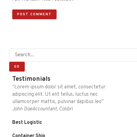
GO
Testimonials
“Lorem ipsum dolor sit amet, consectetur
“Lore
adipiscing elit. Ut elit tellus, luctus nec
adipis
ullamcorper mattis, pulvinar dapibus leo”
ullam
John Doe
Accountant, Colibri
Max P
Best Logistic
Container Ship