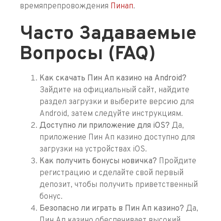
времяпрепровождения
Пинап
.
Часто Задаваемые
Вопросы (FAQ)
Как скачать Пин Ап казино на Android?
Зайдите на официальный сайт, найдите
раздел загрузки и выберите версию для
Android, затем следуйте инструкциям.
Доступно ли приложение для iOS?
Да,
приложение Пин Ап казино доступно для
загрузки на устройствах iOS.
Как получить бонусы новичка?
Пройдите
регистрацию и сделайте свой первый
депозит, чтобы получить приветственный
бонус.
Безопасно ли играть в Пин Ап казино?
Да,
Пин Ап казино обеспечивает высокий