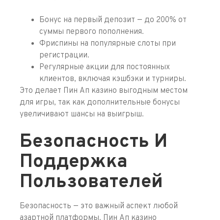
Бонус на первый депозит — до 200% от
суммы первого пополнения.
Фриспины на популярные слоты при
регистрации.
Регулярные акции для постоянных
клиентов, включая кэшбэки и турниры.
Это делает Пин Ап казино выгодным местом
для игры, так как дополнительные бонусы
увеличивают шансы на выигрыш.
Безопасность И
Поддержка
Пользователей
Безопасность — это важный аспект любой
азартной платформы. Пин Ап казино