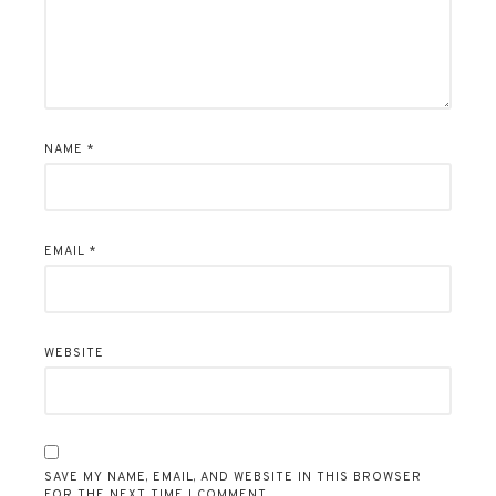
NAME
*
EMAIL
*
WEBSITE
SAVE MY NAME, EMAIL, AND WEBSITE IN THIS BROWSER
FOR THE NEXT TIME I COMMENT.