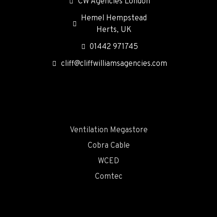
CW Agencies London
Hemel Hempstead
Herts, UK
01442 971745
cliff@cliffwilliamsagencies.com
Ventilation Megastore
Cobra Cable
WCED
Comtec