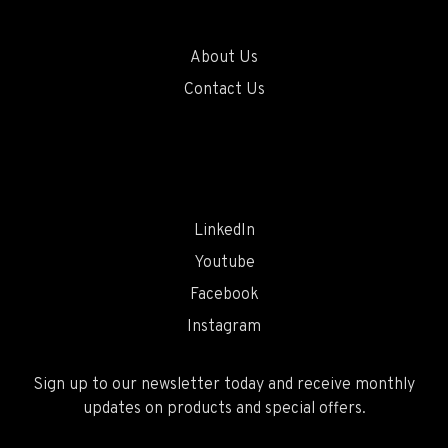
About Us
Contact Us
LinkedIn
Youtube
Facebook
Instagram
Sign up to our newsletter today and receive monthly
updates on products and special offers.