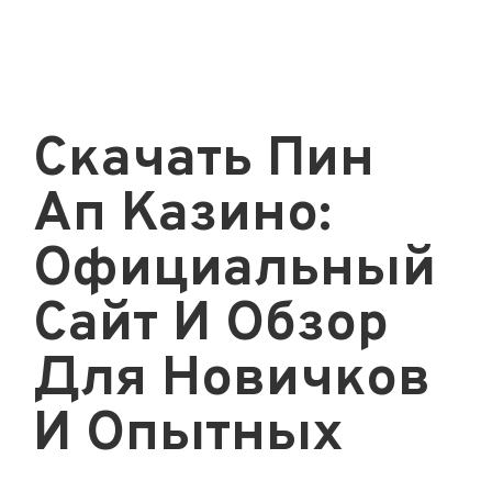
Скачать Пин
Ап Казино:
Официальный
Сайт И Обзор
Для Новичков
И Опытных