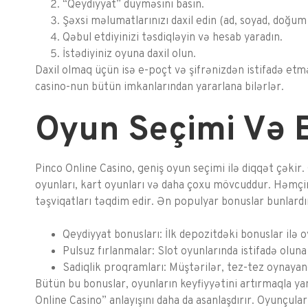
“Qeydiyyat” düyməsini basın.
Şəxsi məlumatlarınızı daxil edin (ad, soyad, doğum t
Qəbul etdiyinizi təsdiqləyin və hesab yaradın.
İstədiyiniz oyuna daxil olun.
Daxil olmaq üçün isə e-poçt və şifrənizdən istifadə etm
casino-nun bütün imkanlarından yararlana bilərlər.
Oyun Seçimi Və 
Pinco Online Casino, geniş oyun seçimi ilə diqqət çəkir.
oyunları, kart oyunları və daha çoxu mövcuddur. Həmçin
təşviqatları təqdim edir. Ən populyar bonuslar bunlardı
Qeydiyyat bonusları: İlk depozitdəki bonuslar ilə
Pulsuz fırlanmalar: Slot oyunlarında istifadə oluna
Sadiqlik proqramları: Müştərilər, tez-tez oynayan
Bütün bu bonuslar, oyunların keyfiyyətini artırmaqla y
Online Casino” anlayışını daha da asanlaşdırır. Oyunçula