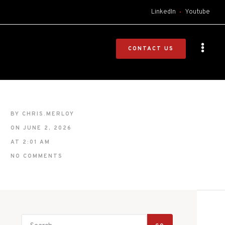
LinkedIn
Youtube
CONTACT US
BY
CHRIS.MERLOY
ON
JUNE 2, 2026
AT
2:01 AM
NO COMMENTS