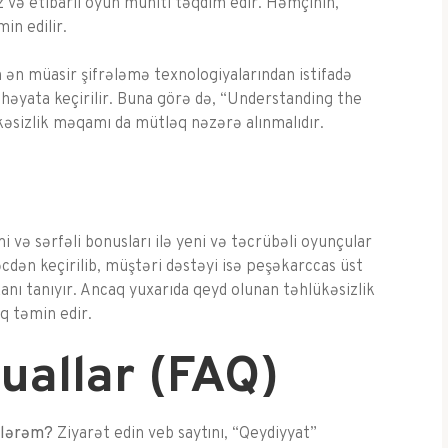
 və etibarlı oyun mühiti təqdim edir. Həmçinin,
in edilir.
ən müasir şifrələmə texnologiyalarından istifadə
ə həyata keçirilir. Buna görə də, “Understanding the
kəsizlik məqamı da mütləq nəzərə alınmalıdır.
i və sərfəli bonusları ilə yeni və təcrübəli oyunçular
ən keçirilib, müştəri dəstəyi isə peşəkarccas üst
nı tanıyır. Ancaq yuxarıda qeyd olunan təhlükəsizlik
ıq təmin edir.
uallar (FAQ)
ilərəm?
Ziyarət edin veb saytını, “Qeydiyyat”