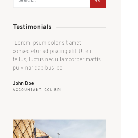
GO
Testimonials
“Lorem ipsum dolor sit amet,
“Lorem ipsum
consectetur adipiscing elit. Ut elit
consectetur ad
tellus, luctus nec ullamcorper mattis,
tellus, luctu
pulvinar dapibus leo”
pulvinar dap
John Doe
Max Powell
ACCOUNTANT, COLIBRI
CEO, FALCON