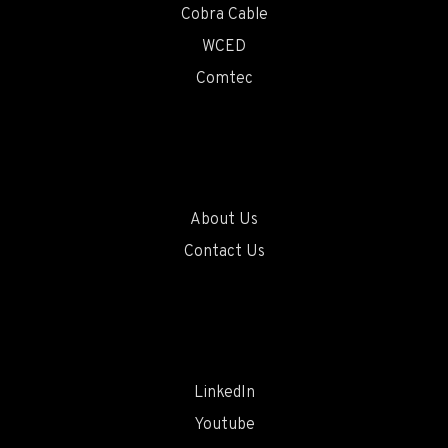
Cobra Cable
WCED
Comtec
About Us
Contact Us
LinkedIn
Youtube