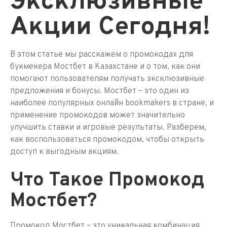
Эксклюзивные
Акции Сегодня!
В этом статье мы расскажем о промокодах для
букмекера Мостбет в Казахстане и о том, как они
помогают пользователям получать эксклюзивные
предложения и бонусы. Мостбет – это один из
наиболее популярных онлайн bookmakers в стране, и
применение промокодов может значительно
улучшить ставки и игровые результаты. Разберем,
как воспользоваться промокодом, чтобы открыть
доступ к выгодным акциям.
Что Такое Промокод
Мостбет?
Промокод Мостбет – это уникальная комбинация