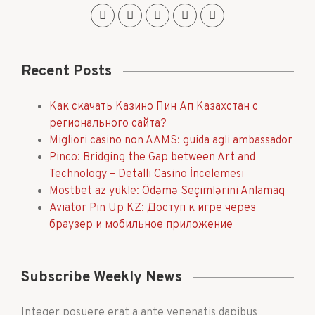
Recent Posts
Как скачать Казино Пин Ап Казахстан с
регионального сайта?
Migliori casino non AAMS: guida agli ambassador
Pinco: Bridging the Gap between Art and
Technology – Detallı Casino İncelemesi
Mostbet az yükle: Ödəmə Seçimlərini Anlamaq
Aviator Pin Up KZ: Доступ к игре через
браузер и мобильное приложение
Subscribe Weekly News
Integer posuere erat a ante venenatis dapibus