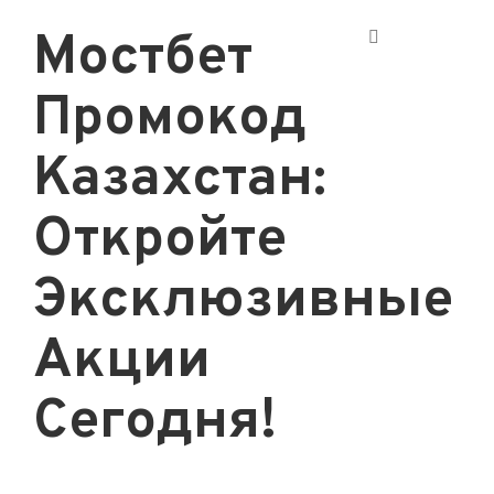
Мостбет
Промокод
Казахстан:
Откройте
Эксклюзивные
Акции
Сегодня!