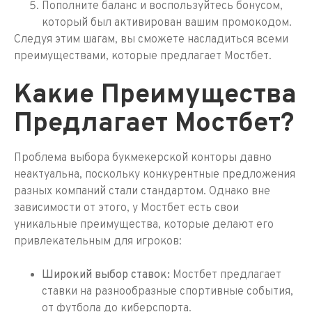
Пополните баланс и воспользуйтесь бонусом,
который был активирован вашим промокодом.
Следуя этим шагам, вы сможете насладиться всеми
преимуществами, которые предлагает Мостбет.
Какие Преимущества
Предлагает Мостбет?
Проблема выбора букмекерской конторы давно
неактуальна, поскольку конкурентные предложения
разных компаний стали стандартом. Однако вне
зависимости от этого, у Мостбет есть свои
уникальные преимущества, которые делают его
привлекательным для игроков:
Широкий выбор ставок:
Мостбет предлагает
ставки на разнообразные спортивные события,
от футбола до киберспорта.