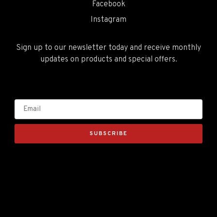
Facebook
Instagram
Sign up to our newsletter today and receive monthly
updates on products and special offers.
SUBSCRIBE