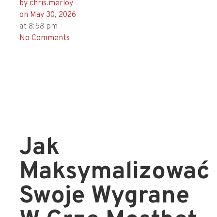
by
chris.merloy
on
May 30, 2026
at
8:58 pm
No Comments
Jak
Maksymalizować
Swoje Wygrane