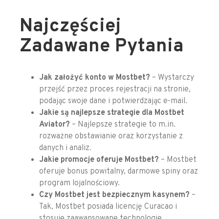
Najczęściej
Zadawane Pytania
Jak założyć konto w Mostbet?
– Wystarczy
przejść przez proces rejestracji na stronie,
podając swoje dane i potwierdzając e-mail.
Jakie są najlepsze strategie dla Mostbet
Aviator?
– Najlepsze strategie to m.in.
rozważne obstawianie oraz korzystanie z
danych i analiz.
Jakie promocje oferuje Mostbet?
– Mostbet
oferuje bonus powitalny, darmowe spiny oraz
program lojalnościowy.
Czy Mostbet jest bezpiecznym kasynem?
–
Tak, Mostbet posiada licencję Curacao i
stosuje zaawansowane technologie