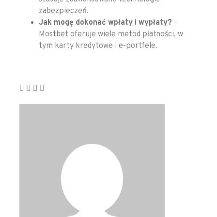
zabezpieczeń.
Jak mogę dokonać wpłaty i wypłaty?
–
Mostbet oferuje wiele metod płatności, w
tym karty kredytowe i e-portfele.