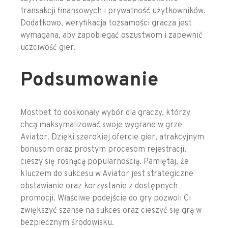
transakcji finansowych i prywatność użytkowników.
Dodatkowo, weryfikacja tożsamości gracza jest
wymagana, aby zapobiegać oszustwom i zapewnić
uczciwość gier.
Podsumowanie
Mostbet to doskonały wybór dla graczy, którzy
chcą maksymalizować swoje wygrane w grze
Aviator. Dzięki szerokiej ofercie gier, atrakcyjnym
bonusom oraz prostym procesom rejestracji,
cieszy się rosnącą popularnością. Pamiętaj, że
kluczem do sukcesu w Aviator jest strategiczne
obstawianie oraz korzystanie z dostępnych
promocji. Właściwe podejście do gry pozwoli Ci
zwiększyć szanse na sukces oraz cieszyć się grą w
bezpiecznym środowisku.