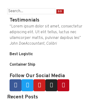
GO
Testimonials
“Lorem ipsum dolor sit amet, consectetur
“Lore
adipiscing elit. Ut elit tellus, luctus nec
adipis
ullamcorper mattis, pulvinar dapibus leo”
ullam
John Doe
Accountant, Colibri
Max P
Best Logistic
Container Ship
Follow Our Social Media
Recent Posts