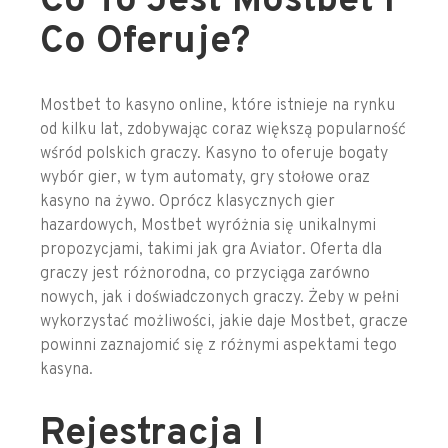
Co To Jest Mostbet I
Co Oferuje?
Mostbet to kasyno online, które istnieje na rynku
od kilku lat, zdobywając coraz większą popularność
wśród polskich graczy. Kasyno to oferuje bogaty
wybór gier, w tym automaty, gry stołowe oraz
kasyno na żywo. Oprócz klasycznych gier
hazardowych, Mostbet wyróżnia się unikalnymi
propozycjami, takimi jak gra Aviator. Oferta dla
graczy jest różnorodna, co przyciąga zarówno
nowych, jak i doświadczonych graczy. Żeby w pełni
wykorzystać możliwości, jakie daje Mostbet, gracze
powinni zaznajomić się z różnymi aspektami tego
kasyna.
Rejestracja I