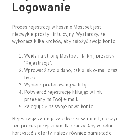
Logowanie
Proces rejestracji w kasynie Mostbet jest
niezwykle prosty i intuicyjny. Wystarczy, że
wykonasz kilka kroków, aby założyć swoje konto:
Wejdź na stronę Mostbet i kliknij przycisk
‘Rejestracja’.
Wprowadź swoje dane, takie jak e-mail oraz
hasło.
Wybierz preferowaną walutę.
Potwierdź rejestrację klikając w link
przesłany na Twój e-mail.
Zaloguj się na swoje nowe konto.
Rejestracja zajmuje zaledwie kilka minut, co czyni
ten proces przyjaznym dla graczy. Aby w pełni
korzystać z oferty, należy również pamiętać o