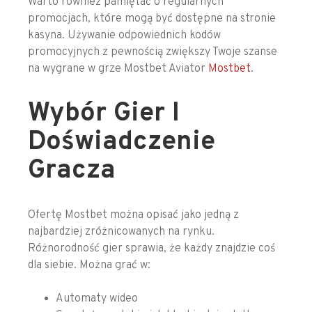
Warto również pamiętać o regularnych
promocjach, które mogą być dostępne na stronie
kasyna. Używanie odpowiednich kodów
promocyjnych z pewnością zwiększy Twoje szanse
na wygrane w grze Mostbet Aviator
Mostbet
.
Wybór Gier I
Doświadczenie
Gracza
Ofertę Mostbet można opisać jako jedną z
najbardziej zróżnicowanych na rynku.
Różnorodność gier sprawia, że każdy znajdzie coś
dla siebie. Można grać w:
Automaty wideo