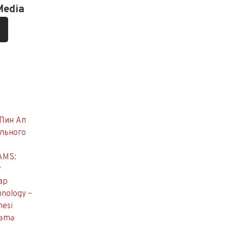
Media
 Пин Ап
ального
AAMS:
r
Gap
hnology –
mesi
dəmə