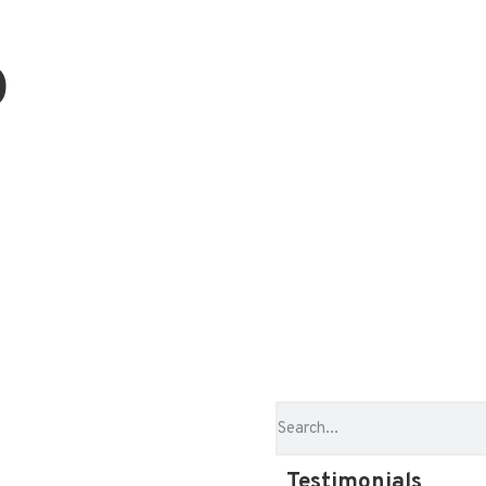
о
Testimonials