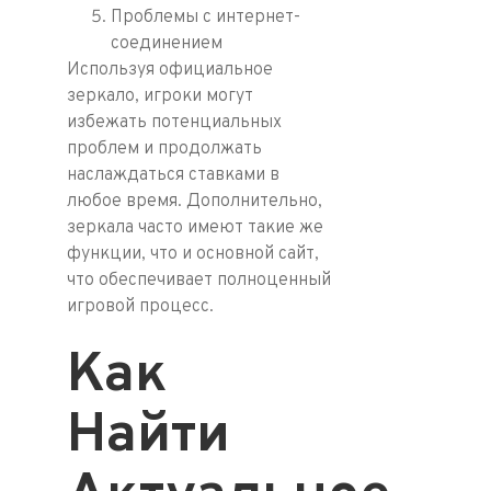
Проблемы с интернет-
соединением
Используя официальное
зеркало, игроки могут
избежать потенциальных
проблем и продолжать
наслаждаться ставками в
любое время. Дополнительно,
зеркала часто имеют такие же
функции, что и основной сайт,
что обеспечивает полноценный
игровой процесс.
Как
Найти