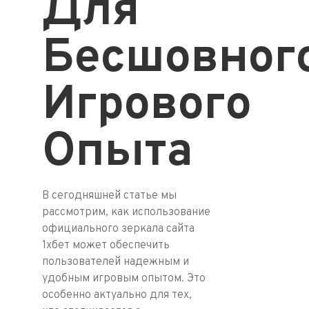
Для
Бесшовног
Игрового
Опыта
В сегодняшней статье мы
рассмотрим, как использование
официального зеркала сайта
1хбет может обеспечить
пользователей надежным и
удобным игровым опытом. Это
особенно актуально для тех,