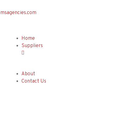
liamsagencies.com
Home
Suppliers
About
Contact Us