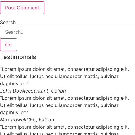
Search
Go
Testimonials
“Lorem ipsum dolor sit amet, consectetur adipiscing elit.
Ut elit tellus, luctus nec ullamcorper mattis, pulvinar
dapibus leo”
John Doe
Accountant, Colibri
“Lorem ipsum dolor sit amet, consectetur adipiscing elit.
Ut elit tellus, luctus nec ullamcorper mattis, pulvinar
dapibus leo”
Max Powell
CEO, Falcon
“Lorem ipsum dolor sit amet, consectetur adipiscing elit.
Ut elit tellus, luctus nec ullamcorper mattis, pulvinar