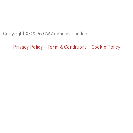
Copyright © 2026 CW Agencies London
Privacy Policy
Term & Conditions
Cookie Policy