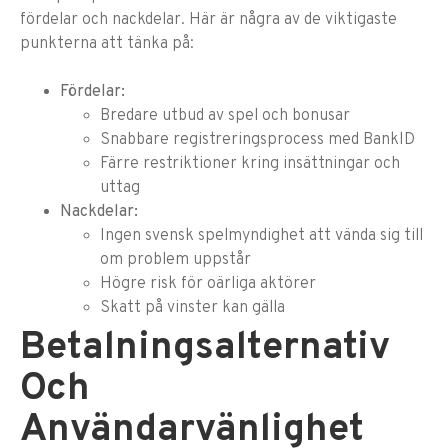
fördelar och nackdelar. Här är några av de viktigaste
punkterna att tänka på:
Fördelar:
Bredare utbud av spel och bonusar
Snabbare registreringsprocess med BankID
Färre restriktioner kring insättningar och
uttag
Nackdelar:
Ingen svensk spelmyndighet att vända sig till
om problem uppstår
Högre risk för oärliga aktörer
Skatt på vinster kan gälla
Betalningsalternativ
Och
Användarvänlighet