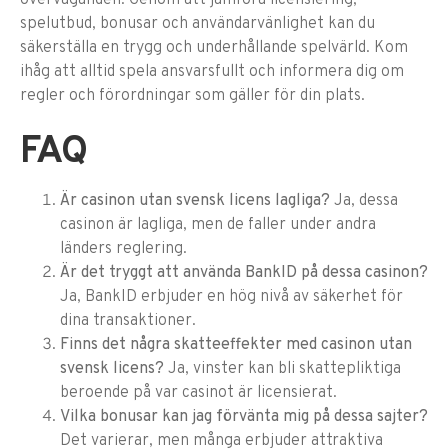
överväganden. Genom att jämföra licensiering,
spelutbud, bonusar och användarvänlighet kan du
säkerställa en trygg och underhållande spelvärld. Kom
ihåg att alltid spela ansvarsfullt och informera dig om
regler och förordningar som gäller för din plats.
FAQ
Är casinon utan svensk licens lagliga?
Ja, dessa
casinon är lagliga, men de faller under andra
länders reglering.
Är det tryggt att använda BankID på dessa casinon?
Ja, BankID erbjuder en hög nivå av säkerhet för
dina transaktioner.
Finns det några skatteeffekter med casinon utan
svensk licens?
Ja, vinster kan bli skattepliktiga
beroende på var casinot är licensierat.
Vilka bonusar kan jag förvänta mig på dessa sajter?
Det varierar, men många erbjuder attraktiva