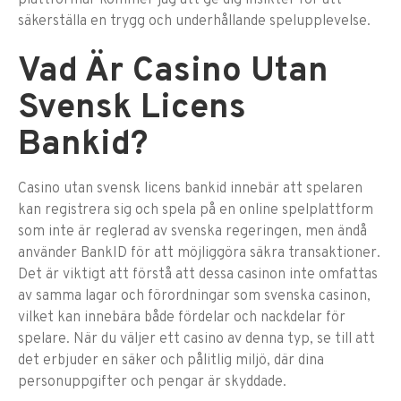
plattformar kommer jag att ge dig insikter för att
säkerställa en trygg och underhållande spelupplevelse.
Vad Är Casino Utan
Svensk Licens
Bankid?
Casino utan svensk licens bankid innebär att spelaren
kan registrera sig och spela på en online spelplattform
som inte är reglerad av svenska regeringen, men ändå
använder BankID för att möjliggöra säkra transaktioner.
Det är viktigt att förstå att dessa casinon inte omfattas
av samma lagar och förordningar som svenska casinon,
vilket kan innebära både fördelar och nackdelar för
spelare. När du väljer ett casino av denna typ, se till att
det erbjuder en säker och pålitlig miljö, där dina
personuppgifter och pengar är skyddade.