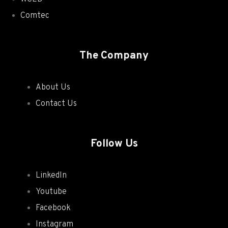
Comtec
The Company
About Us
Contact Us
Follow Us
LinkedIn
Youtube
Facebook
Instagram