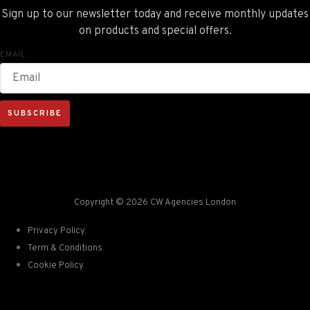
Sign up to our newsletter today and receive monthly updates
on products and special offers.
EMAIL
SUBSCRIBE
Copyright © 2026 CW Agencies London
Privacy Policy
Term & Conditions
Cookie Policy