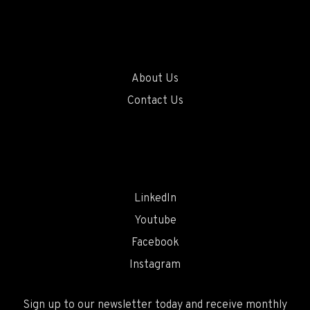
About Us
Contact Us
LinkedIn
Youtube
Facebook
Instagram
Sign up to our newsletter today and receive monthly