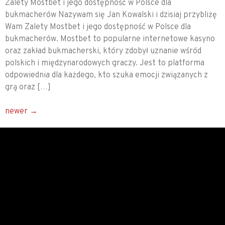
Zalety Mostbet i jego dostępność w Polsce dla
bukmacherów Nazywam się Jan Kowalski i dzisiaj przybliżę
Wam Zalety Mostbet i jego dostępność w Polsce dla
bukmacherów. Mostbet to popularne internetowe kasyno
oraz zakład bukmacherski, który zdobył uznanie wśród
polskich i międzynarodowych graczy. Jest to platforma
odpowiednia dla każdego, kto szuka emocji związanych z
grą oraz […]
newer
→