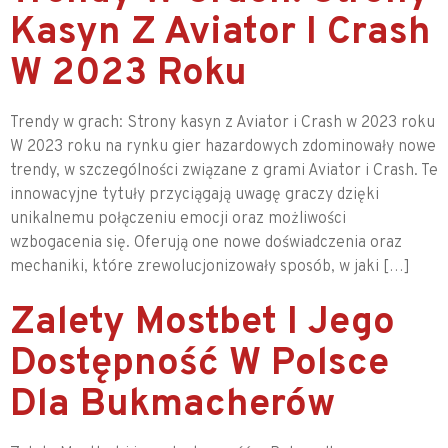
Kasyn Z Aviator I Crash
W 2023 Roku
Trendy w grach: Strony kasyn z Aviator i Crash w 2023 roku
W 2023 roku na rynku gier hazardowych zdominowały nowe
trendy, w szczególności związane z grami Aviator i Crash. Te
innowacyjne tytuły przyciągają uwagę graczy dzięki
unikalnemu połączeniu emocji oraz możliwości
wzbogacenia się. Oferują one nowe doświadczenia oraz
mechaniki, które zrewolucjonizowały sposób, w jaki […]
Zalety Mostbet I Jego
Dostępność W Polsce
Dla Bukmacherów