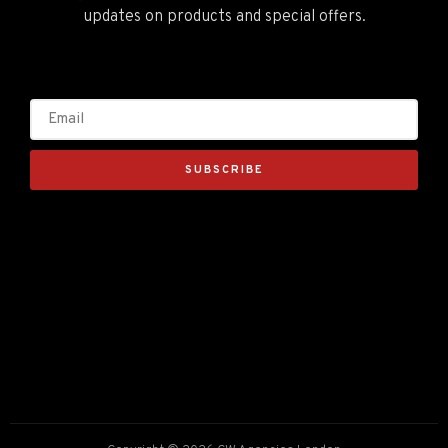
updates on products and special offers.
SUBSCRIBE